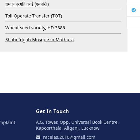
समग्र प्रगति कार्ड (एचपीसी)
Toll Operate Transfer (TOT)
Wheat seed variety, HD 3386
Shahi Idgah Mosque in Mathura
Get In Touch
A.G. Tower, Opp. Universal Book Centre,
mplaint
Kapoorthala, Aliganj, Lucknow
raceias.2010@gmail.com