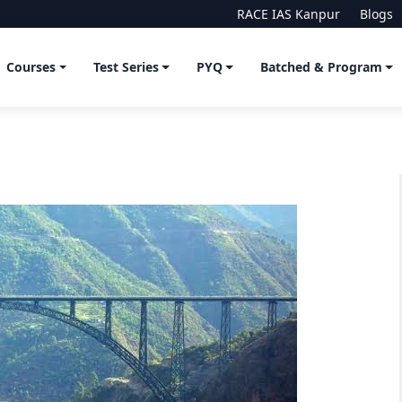
RACE IAS Kanpur
Blogs
Courses
Test Series
PYQ
Batched & Program